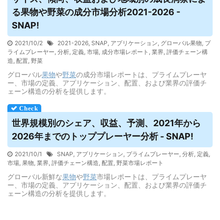
る
果物
や野菜の成分市場分析2021-2026 -
SNAP!
2021/10/2
2021-2026
,
SNAP
,
アプリケーション
,
グローバル果物
,
プ
ライムプレーヤー
,
分析
,
定義
,
市場
,
成分市場レポート
,
業界
,
評価チェーン構
造
,
配置
,
野菜
グローバル
果物
や
野菜
の成分市場レポートは、プライムプレーヤ
ー、市場の定義、アプリケーション、配置、および業界の評価チ
ェーン構造の分析を提供します。
世界規模別のシェア、収益、予測、2021年から
2026年までのトッププレーヤー分析 - SNAP!
2021/10/1
SNAP
,
アプリケーション
,
プライムプレーヤー
,
分析
,
定義
,
市場
,
果物
,
業界
,
評価チェーン構造
,
配置
,
野菜市場レポート
グローバル新鮮な
果物
や
野菜
市場レポートは、プライムプレーヤ
ー、市場の定義、アプリケーション、配置、および業界の評価チ
ェーン構造の分析を提供します。