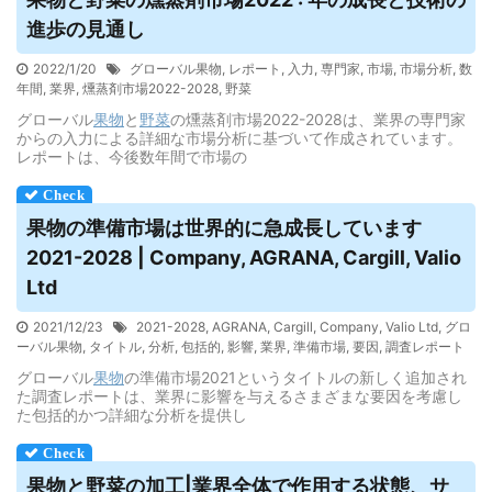
進歩の見通し
2022/1/20
グローバル果物
,
レポート
,
入力
,
専門家
,
市場
,
市場分析
,
数
年間
,
業界
,
燻蒸剤市場2022-2028
,
野菜
グローバル
果物
と
野菜
の燻蒸剤市場2022-2028は、業界の専門家
からの入力による詳細な市場分析に基づいて作成されています。
レポートは、今後数年間で市場の
果物
の準備市場は世界的に急成長しています
2021-2028 | Company, AGRANA, Cargill, Valio
Ltd
2021/12/23
2021-2028
,
AGRANA
,
Cargill
,
Company
,
Valio Ltd
,
グロ
ーバル果物
,
タイトル
,
分析
,
包括的
,
影響
,
業界
,
準備市場
,
要因
,
調査レポート
グローバル
果物
の準備市場2021というタイトルの新しく追加され
た調査レポートは、業界に影響を与えるさまざまな要因を考慮し
た包括的かつ詳細な分析を提供し
果物
と野菜の加工|業界全体で作用する状態、サ