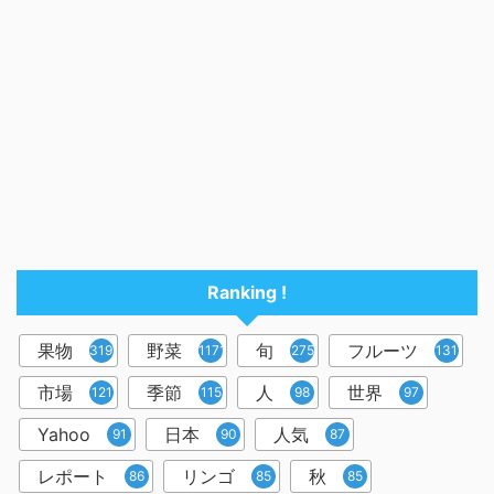
Ranking !
果物
野菜
旬
フルーツ
3195
1171
275
131
市場
季節
人
世界
121
115
98
97
Yahoo
日本
人気
91
90
87
レポート
リンゴ
秋
86
85
85