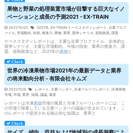
果物
と野菜の処理装置市場が目撃する巨大なイノ
ベーションと成長の予測2021 - EX-TRAIN
2021/10/22
2021年
,
EX-TRAIN ケーススタディレポート
,
企業プロフ
ァイル
,
市場動向
,
技術
,
推進力
,
果物
,
業界
,
競争シナリオ
,
規制政策
,
課題
ケーススタディレポートは、主要な企業プロファイル、全体的な
競争シナリオ、主要な市場動向、今後の技術、業界の推進力、課
題、規制政策など、2021年の
果物
と
世界の冷凍
果物
市場2021年の最新データと業界
の将来動向分析 - 有限会社キムズ
2021/10/9
レポート
,
主要ベンダー
,
冷凍フルーツレポート
,
冷凍果物
市場
,
市場
,
業界
,
知識
,
議論
,
風景
レポートは冷凍
果物
市場の風景と冷凍フルーツレポートには、こ
の市場で操業している主要ベンダーの議論が含まれています。こ
のレポートで提供される独占的な知識は、業界と
サイズ、傾向、収益および地域別の成長洞察によ