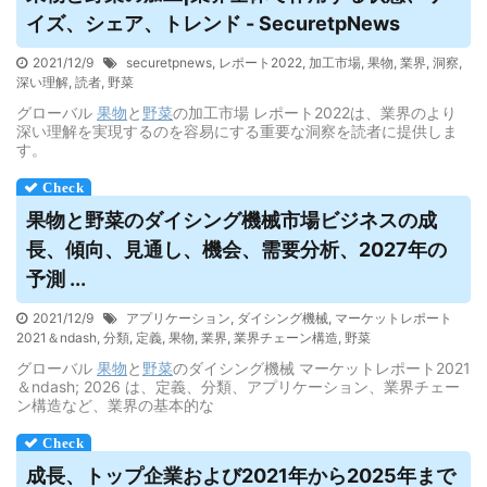
イズ、シェア、トレンド - SecuretpNews
2021/12/9
securetpnews
,
レポート2022
,
加工市場
,
果物
,
業界
,
洞察
,
深い理解
,
読者
,
野菜
グローバル
果物
と
野菜
の加工市場 レポート2022は、業界のより
深い理解を実現するのを容易にする重要な洞察を読者に提供しま
す。
果物
と野菜のダイシング機械市場ビジネスの成
長、傾向、見通し、機会、需要分析、2027年の
予測 ...
2021/12/9
アプリケーション
,
ダイシング機械
,
マーケットレポート
2021＆ndash
,
分類
,
定義
,
果物
,
業界
,
業界チェーン構造
,
野菜
グローバル
果物
と
野菜
のダイシング機械 マーケットレポート2021
＆ndash; 2026 は、定義、分類、アプリケーション、業界チェー
ン構造など、業界の基本的な
成長、トップ企業および2021年から2025年まで