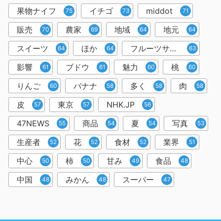
果物ナイフ
イチゴ
middot
75
73
71
販売
農家
地域
地元
70
69
64
64
スイーツ
ほか
フルーツサンド
64
64
63
影響
ブドウ
魅力
桃
61
61
60
60
りんご
バナナ
多く
肉
60
58
58
58
皮
東京
NHK.JP
57
57
56
47NEWS
商品
夏
写真
55
54
54
53
生産者
花
食材
業界
52
52
52
51
中心
柿
甘み
食品
50
50
49
48
中国
みかん
スーパー
48
48
47