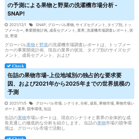
の予測による
果物
と野菜の洗濯機市場分析 -
SNAP!
2021/12/1
SNAP
,
グローバル果物
,
サイズセグメント
,
タイプ別
,
トッ
プメーカー
,
事業開発計画
,
成長セグメント
,
業界
,
洗濯機市場調査レポート
,
状
況
,
野菜
グローバル
果物
と
野菜
の洗濯機市場調査レポートは、トップメー
カーの事業開発計画、現在の業界の状況、タイプ別のサイズセグ
メント、成長セグメント、および
缶詰の
果物
市場-上位地域別の独占的な要求要
因、および2021年から2025年までの世界規模の
予測
2021/11/5
グローバル市場
,
シナリオ
,
分析
,
成長
,
果物市場
,
果物市場レ
ポート
,
業界
,
競争環境
,
缶詰
缶詰の
果物
市場レポートは、現在のシナリオと業界の全体的な成
長見通しの徹底的な分析を紹介します。 缶詰の
果物
市場の競争環
境は、グローバル市場で活動し